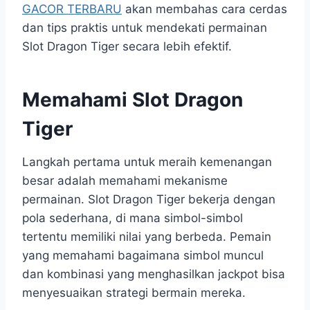
GACOR TERBARU
akan membahas cara cerdas
dan tips praktis untuk mendekati permainan
Slot Dragon Tiger secara lebih efektif.
Memahami Slot Dragon
Tiger
Langkah pertama untuk meraih kemenangan
besar adalah memahami mekanisme
permainan. Slot Dragon Tiger bekerja dengan
pola sederhana, di mana simbol-simbol
tertentu memiliki nilai yang berbeda. Pemain
yang memahami bagaimana simbol muncul
dan kombinasi yang menghasilkan jackpot bisa
menyesuaikan strategi bermain mereka.