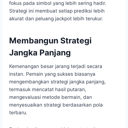
fokus pada simbol yang lebih sering hadir.
Strategi ini membuat setiap prediksi lebih
akurat dan peluang jackpot lebih terukur.
Membangun Strategi
Jangka Panjang
Kemenangan besar jarang terjadi secara
instan. Pemain yang sukses biasanya
mengembangkan strategi jangka panjang,
termasuk mencatat hasil putaran,
mengevaluasi metode bermain, dan
menyesuaikan strategi berdasarkan pola
terbaru.