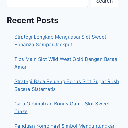
Search
Recent Posts
Strategi Lengkap Menguasai Slot Sweet
Bonanza Sampai Jackpot
Tips Main Slot Wild West Gold Dengan Batas
Aman
Strategi Baca Peluang Bonus Slot Sugar Rush
Secara Sistematis
Cara Optimalkan Bonus Game Slot Sweet
Craze
Panduan Kombinasi Simbol Menguntungkan