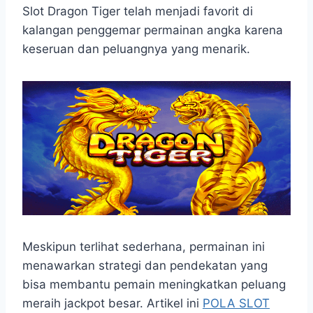
a
c
s
l
y
n
a
Slot Dragon Tiger telah menjadi favorit di
t
e
s
e
p
e
r
kalangan penggemar permainan angka karena
s
b
e
g
e
e
keseruan dan peluangnya yang menarik.
A
o
n
r
p
o
g
a
p
k
e
m
r
Meskipun terlihat sederhana, permainan ini
menawarkan strategi dan pendekatan yang
bisa membantu pemain meningkatkan peluang
meraih jackpot besar. Artikel ini
POLA SLOT