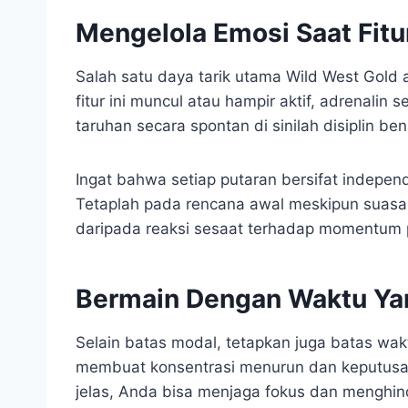
Mengelola Emosi Saat Fit
Salah satu daya tarik utama Wild West Gold 
fitur ini muncul atau hampir aktif, adrenal
taruhan secara spontan di sinilah disiplin ben
Ingat bahwa setiap putaran bersifat indepen
Tetaplah pada rencana awal meskipun suasan
daripada reaksi sesaat terhadap momentum 
Bermain Dengan Waktu Ya
Selain batas modal, tetapkan juga batas wak
membuat konsentrasi menurun dan keputusan
jelas, Anda bisa menjaga fokus dan menghind