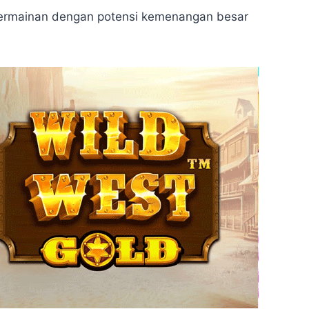
 permainan dengan potensi kemenangan besar