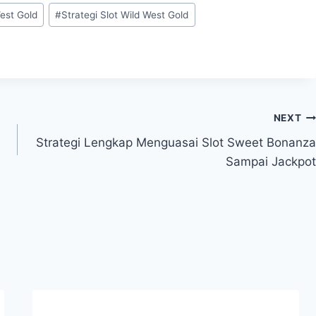
est Gold
#
Strategi Slot Wild West Gold
NEXT
Strategi Lengkap Menguasai Slot Sweet Bonanza
Sampai Jackpot