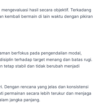
 mengevaluasi hasil secara objektif. Terkadang
an kembali bermain di lain waktu dengan pikiran
aman berfokus pada pengendalian modal,
disiplin terhadap target menang dan batas rugi.
tetap stabil dan tidak berubah menjadi
ri. Dengan rencana yang jelas dan konsistensi
i permainan secara lebih terukur dan menjaga
lam jangka panjang.