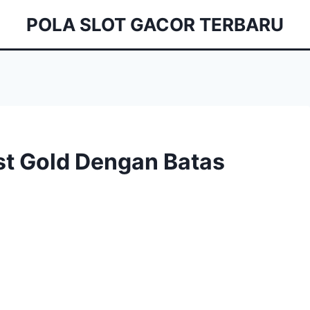
POLA SLOT GACOR TERBARU
st Gold Dengan Batas