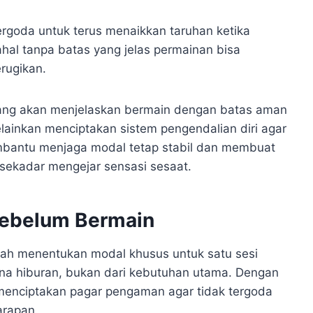
ergoda untuk terus menaikkan taruhan ketika
hal tanpa batas yang jelas permainan bisa
rugikan.
ng akan menjelaskan bermain dengan batas aman
lainkan menciptakan sistem pengendalian diri agar
membantu menjaga modal tetap stabil dan membuat
 sekadar mengejar sensasi sesaat.
ebelum Bermain
ah menentukan modal khusus untuk satu sesi
dana hiburan, bukan dari kebutuhan utama. Dengan
enciptakan pagar pengaman agar tidak tergoda
arapan.