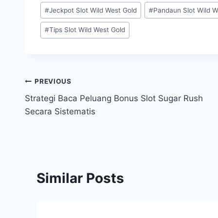
Post
#
Jeckpot Slot Wild West Gold
#
Pandaun Slot Wild W
Tags:
#
Tips Slot Wild West Gold
Post
PREVIOUS
Strategi Baca Peluang Bonus Slot Sugar Rush
navigation
Secara Sistematis
Similar Posts