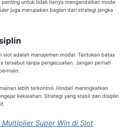
 penting untuk tidak hanya mengandalkan mode
uler juga merupakan bagian dari strategi jangka
iplin
n slot adalah manajemen modal. Tentukan batas
s tersebut tanpa pengecualian. Jangan pernah
bermain.
ainan lebih terkontrol. Hindari meningkatkan
gejar kekalahan. Strategi yang stabil dan disiplin
f.
Multiplier Super Win di Slot