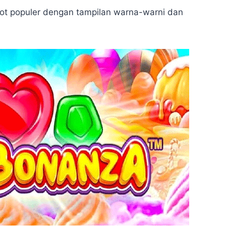
lot populer dengan tampilan warna-warni dan