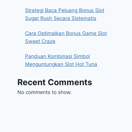
Strategi Baca Peluang Bonus Slot
Sugar Rush Secara Sistematis
Cara Optimalkan Bonus Game Slot
Sweet Craze
Panduan Kombinasi Simbol
Menguntungkan Slot Hot Tuna
Recent Comments
No comments to show.