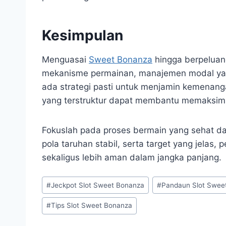
Kesimpulan
Menguasai
Sweet Bonanza
hingga berpelua
mekanisme permainan, manajemen modal yang 
ada strategi pasti untuk menjamin kemenanga
yang terstruktur dapat membantu memaksim
Fokuslah pada proses bermain yang sehat da
pola taruhan stabil, serta target yang jela
sekaligus lebih aman dalam jangka panjang.
Post
#
Jeckpot Slot Sweet Bonanza
#
Pandaun Slot Swee
Tags:
#
Tips Slot Sweet Bonanza