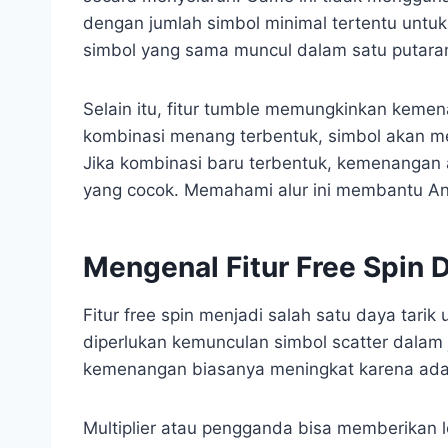
dengan jumlah simbol minimal tertentu un
simbol yang sama muncul dalam satu putaran
Selain itu, fitur tumble memungkinkan kemen
kombinasi menang terbentuk, simbol akan men
Jika kombinasi baru terbentuk, kemenangan a
yang cocok. Memahami alur ini membantu An
Mengenal Fitur Free Spin D
Fitur free spin menjadi salah satu daya tar
diperlukan kemunculan simbol scatter dalam 
kemenangan biasanya meningkat karena ada
Multiplier atau pengganda bisa memberikan l