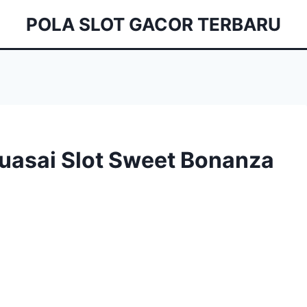
POLA SLOT GACOR TERBARU
uasai Slot Sweet Bonanza