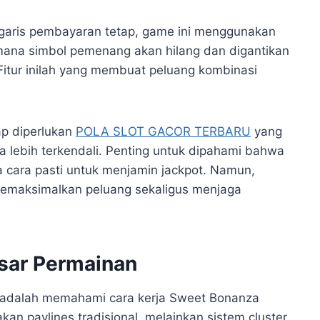
 garis pembayaran tetap, game ini menggunakan
mana simbol pemenang akan hilang dan digantikan
Fitur inilah yang membuat peluang kombinasi
ap diperlukan
POLA SLOT GACOR TERBARU
yang
ra lebih terkendali. Penting untuk dipahami bahwa
da cara pasti untuk menjamin jackpot. Namun,
emaksimalkan peluang sekaligus menjaga
ar Permainan
 adalah memahami cara kerja Sweet Bonanza
an paylines tradisional, melainkan sistem cluster