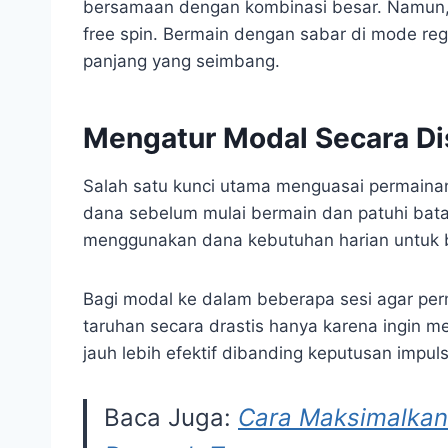
bersamaan dengan kombinasi besar. Namun,
free spin. Bermain dengan sabar di mode reg
panjang yang seimbang.
Mengatur Modal Secara Dis
Salah satu kunci utama menguasai permaina
dana sebelum mulai bermain dan patuhi bata
menggunakan dana kebutuhan harian untuk 
Bagi modal ke dalam beberapa sesi agar perm
taruhan secara drastis hanya karena ingin men
jauh lebih efektif dibanding keputusan impulsi
Baca Juga:
Cara Maksimalkan 