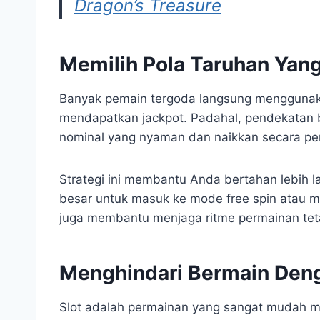
Dragon’s Treasure
Memilih Pola Taruhan Yang
Banyak pemain tergoda langsung menggunaka
mendapatkan jackpot. Padahal, pendekatan b
nominal yang nyaman dan naikkan secara per
Strategi ini membantu Anda bertahan lebih 
besar untuk masuk ke mode free spin atau m
juga membantu menjaga ritme permainan teta
Menghindari Bermain Den
Slot adalah permainan yang sangat mudah m