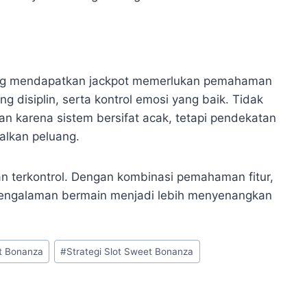
ng mendapatkan jackpot memerlukan pemahaman
disiplin, serta kontrol emosi yang baik. Tidak
n karena sistem bersifat acak, tetapi pendekatan
alkan peluang.
n terkontrol. Dengan kombinasi pemahaman fitur,
s, pengalaman bermain menjadi lebih menyenangkan
t Bonanza
#
Strategi Slot Sweet Bonanza