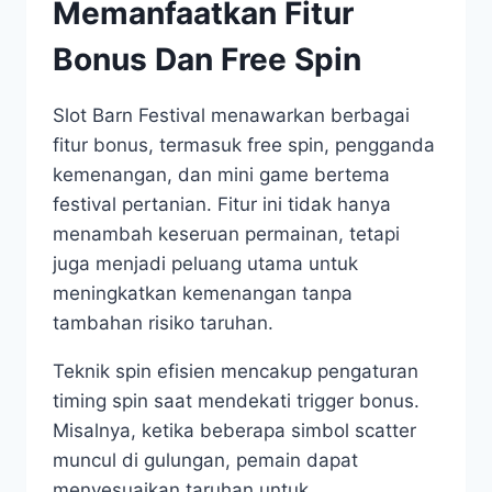
Memanfaatkan Fitur
Bonus Dan Free Spin
Slot Barn Festival menawarkan berbagai
fitur bonus, termasuk free spin, pengganda
kemenangan, dan mini game bertema
festival pertanian. Fitur ini tidak hanya
menambah keseruan permainan, tetapi
juga menjadi peluang utama untuk
meningkatkan kemenangan tanpa
tambahan risiko taruhan.
Teknik spin efisien mencakup pengaturan
timing spin saat mendekati trigger bonus.
Misalnya, ketika beberapa simbol scatter
muncul di gulungan, pemain dapat
menyesuaikan taruhan untuk