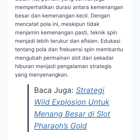
memperhatikan durasi antara kemenangan
besar dan kemenangan kecil. Dengan
mencatat pola ini, meskipun tidak
menjamin kemenangan pasti, teknik spin
menjadi lebih terukur dan efisien. Edukasi
tentang pola dan frekuensi spin membantu
mengubah permainan slot dari sekadar
hiburan menjadi pengalaman strategis
yang menyenangkan.
Baca Juga:
Strategi
Wild Explosion Untuk
Menang Besar di Slot
Pharaoh’s Gold