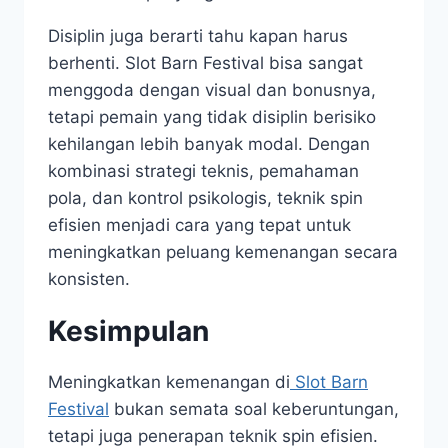
Disiplin juga berarti tahu kapan harus
berhenti. Slot Barn Festival bisa sangat
menggoda dengan visual dan bonusnya,
tetapi pemain yang tidak disiplin berisiko
kehilangan lebih banyak modal. Dengan
kombinasi strategi teknis, pemahaman
pola, dan kontrol psikologis, teknik spin
efisien menjadi cara yang tepat untuk
meningkatkan peluang kemenangan secara
konsisten.
Kesimpulan
Meningkatkan kemenangan di
Slot Barn
Festival
bukan semata soal keberuntungan,
tetapi juga penerapan teknik spin efisien.