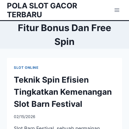
Skip
POLA SLOT GACOR
to
TERBARU
content
Fitur Bonus Dan Free
Spin
SLOT ONLINE
Teknik Spin Efisien
Tingkatkan Kemenangan
Slot Barn Festival
02/15/2026
Slot Barn Festival, sebuah permainan