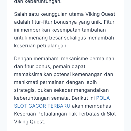
dan keberuntungan.
Salah satu keunggulan utama Viking Quest
adalah fitur-fitur bonusnya yang unik. Fitur
ini memberikan kesempatan tambahan
untuk menang besar sekaligus menambah
keseruan petualangan.
Dengan memahami mekanisme permainan
dan fitur bonus, pemain dapat
memaksimalkan potensi kemenangan dan
menikmati permainan dengan lebih
strategis, bukan sekadar mengandalkan
keberuntungan semata. Berikut ini
POLA
SLOT GACOR TERBARU
akan membahas
Keseruan Petualangan Tak Terbatas di Slot
Viking Quest.