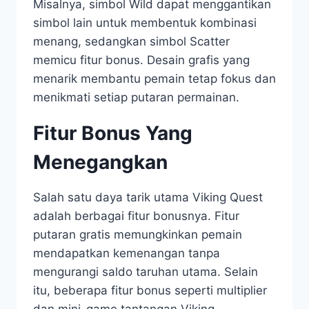
Misalnya, simbol Wild dapat menggantikan
simbol lain untuk membentuk kombinasi
menang, sedangkan simbol Scatter
memicu fitur bonus. Desain grafis yang
menarik membantu pemain tetap fokus dan
menikmati setiap putaran permainan.
Fitur Bonus Yang
Menegangkan
Salah satu daya tarik utama Viking Quest
adalah berbagai fitur bonusnya. Fitur
putaran gratis memungkinkan pemain
mendapatkan kemenangan tanpa
mengurangi saldo taruhan utama. Selain
itu, beberapa fitur bonus seperti multiplier