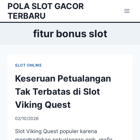
Skip
POLA SLOT GACOR
to
TERBARU
content
fitur bonus slot
SLOT ONLINE
Keseruan Petualangan
Tak Terbatas di Slot
Viking Quest
02/10/2026
Slot Viking Quest populer karena
menghadirkan petualangan epik, grafis