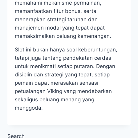
memahami mekanisme permainan,
memanfaatkan fitur bonus, serta
menerapkan strategi taruhan dan
manajemen modal yang tepat dapat
memaksimalkan peluang kemenangan.
Slot ini bukan hanya soal keberuntungan,
tetapi juga tentang pendekatan cerdas
untuk menikmati setiap putaran. Dengan
disiplin dan strategi yang tepat, setiap
pemain dapat merasakan sensasi
petualangan Viking yang mendebarkan
sekaligus peluang menang yang
menggoda.
Search