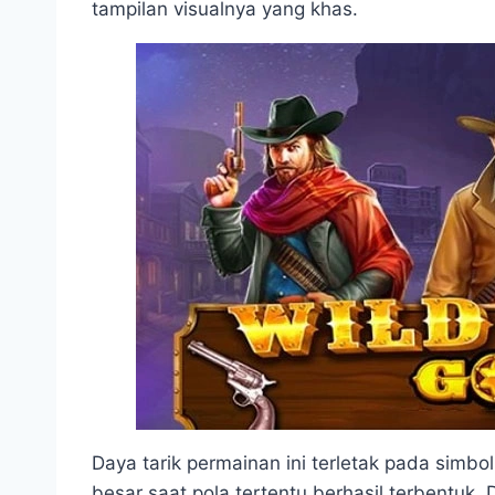
tampilan visualnya yang khas.
Daya tarik permainan ini terletak pada sim
besar saat pola tertentu berhasil terbentuk