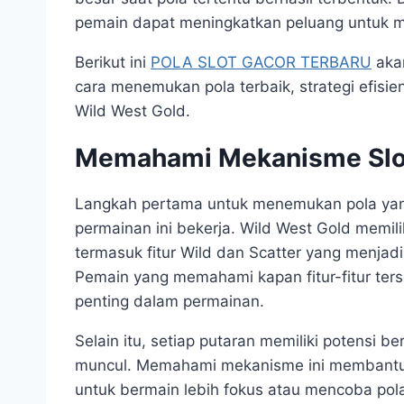
pemain dapat meningkatkan peluang untuk me
Berikut ini
POLA SLOT GACOR TERBARU
aka
cara menemukan pola terbaik, strategi efisien
Wild West Gold.
Memahami Mekanisme Slot
Langkah pertama untuk menemukan pola yan
permainan ini bekerja. Wild West Gold memili
termasuk fitur Wild dan Scatter yang menja
Pemain yang memahami kapan fitur-fitur ter
penting dalam permainan.
Selain itu, setiap putaran memiliki potensi 
muncul. Memahami mekanisme ini membantu
untuk bermain lebih fokus atau mencoba pola