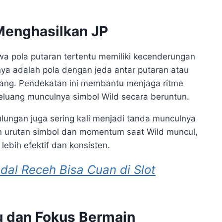
Menghasilkan JP
 pola putaran tertentu memiliki kecenderungan
ya adalah pola dengan jeda antar putaran atau
edang. Pendekatan ini membantu menjaga ritme
eluang munculnya simbol Wild secara beruntun.
ulungan juga sering kali menjadi tanda munculnya
n urutan simbol dan momentum saat Wild muncul,
ebih efektif dan konsisten.
al Receh Bisa Cuan di Slot
 dan Fokus Bermain