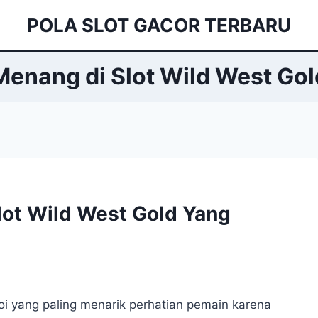
POLA SLOT GACOR TERBARU
Menang di Slot Wild West Gol
Slot Wild West Gold Yang
oi yang paling menarik perhatian pemain karena