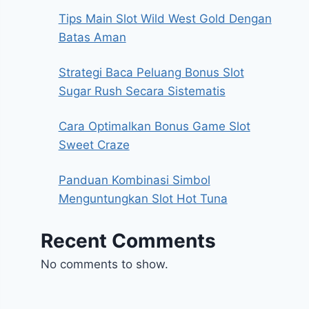
Tips Main Slot Wild West Gold Dengan
Batas Aman
Strategi Baca Peluang Bonus Slot
Sugar Rush Secara Sistematis
Cara Optimalkan Bonus Game Slot
Sweet Craze
Panduan Kombinasi Simbol
Menguntungkan Slot Hot Tuna
Recent Comments
No comments to show.