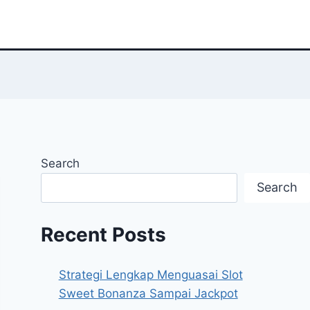
Search
Search
Recent Posts
Strategi Lengkap Menguasai Slot
Sweet Bonanza Sampai Jackpot