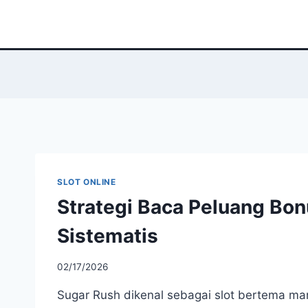
Skip
to
content
SLOT ONLINE
Strategi Baca Peluang Bon
Sistematis
02/17/2026
Sugar Rush dikenal sebagai slot bertema man