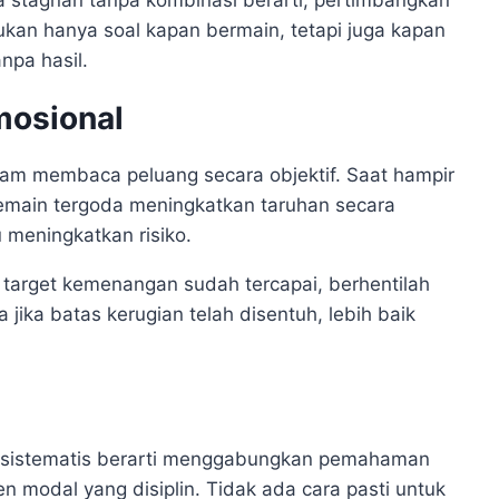
bukan hanya soal kapan bermain, tetapi juga kapan
npa hasil.
mosional
am membaca peluang secara objektif. Saat hampir
main tergoda meningkatkan taruhan secara
u meningkatkan risiko.
 target kemenangan sudah tercapai, berhentilah
ika batas kerugian telah disentuh, lebih baik
 sistematis berarti menggabungkan pemahaman
 modal yang disiplin. Tidak ada cara pasti untuk