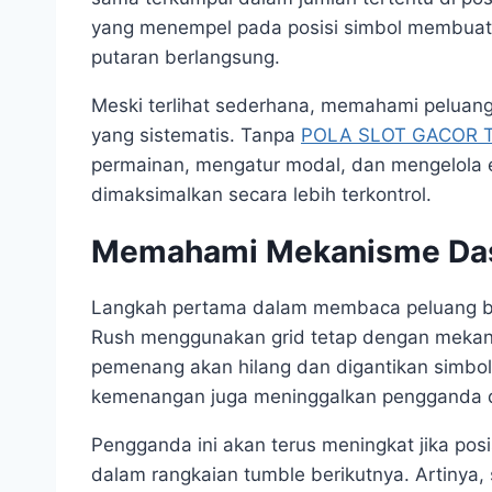
yang menempel pada posisi simbol membuat
putaran berlangsung.
Meski terlihat sederhana, memahami pelua
yang sistematis. Tanpa
POLA SLOT GACOR 
permainan, mengatur modal, dan mengelola e
dimaksimalkan secara lebih terkontrol.
Memahami Mekanisme Dasa
Langkah pertama dalam membaca peluang bo
Rush menggunakan grid tetap dengan mekani
pemenang akan hilang dan digantikan simbol
kemenangan juga meninggalkan pengganda di
Pengganda ini akan terus meningkat jika po
dalam rangkaian tumble berikutnya. Artinya, 