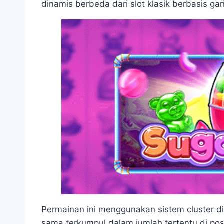
dinamis berbeda dari slot klasik berbasis gar
Permainan ini menggunakan sistem cluster d
sama terkumpul dalam jumlah tertentu di posi