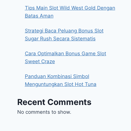
Tips Main Slot Wild West Gold Dengan
Batas Aman
Strategi Baca Peluang Bonus Slot
Sugar Rush Secara Sistematis
Cara Optimalkan Bonus Game Slot
Sweet Craze
Panduan Kombinasi Simbol
Menguntungkan Slot Hot Tuna
Recent Comments
No comments to show.