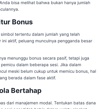
, Anda bisa melihat bahwa bukan hanya jumlah
nculannya.
itur Bonus
 simbol tertentu dalam jumlah yang telah
ur ini aktif, peluang munculnya pengganda besar
nya menunggu bonus secara pasif, tetapi juga
 pemicu dalam beberapa sesi. Jika dalam
ncul meski belum cukup untuk memicu bonus, hal
ang berada dalam fase aktif.
ola Bertahap
epas dari manajemen modal. Tentukan batas dana