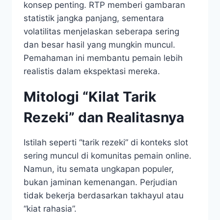
konsep penting. RTP memberi gambaran
statistik jangka panjang, sementara
volatilitas menjelaskan seberapa sering
dan besar hasil yang mungkin muncul.
Pemahaman ini membantu pemain lebih
realistis dalam ekspektasi mereka.
Mitologi “Kilat Tarik
Rezeki” dan Realitasnya
Istilah seperti “tarik rezeki” di konteks slot
sering muncul di komunitas pemain online.
Namun, itu semata ungkapan populer,
bukan jaminan kemenangan. Perjudian
tidak bekerja berdasarkan takhayul atau
“kiat rahasia”.