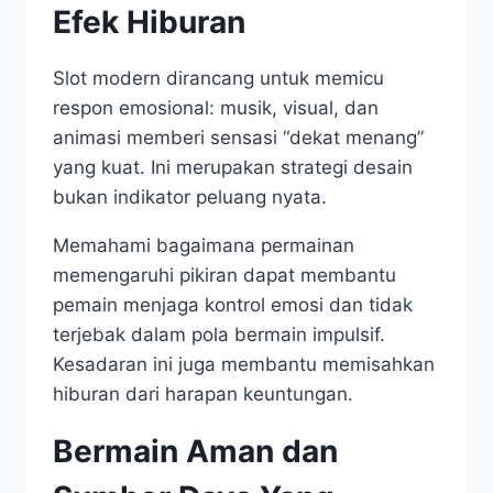
Efek Hiburan
Slot modern dirancang untuk memicu
respon emosional: musik, visual, dan
animasi memberi sensasi “dekat menang”
yang kuat. Ini merupakan strategi desain
bukan indikator peluang nyata.
Memahami bagaimana permainan
memengaruhi pikiran dapat membantu
pemain menjaga kontrol emosi dan tidak
terjebak dalam pola bermain impulsif.
Kesadaran ini juga membantu memisahkan
hiburan dari harapan keuntungan.
Bermain Aman dan