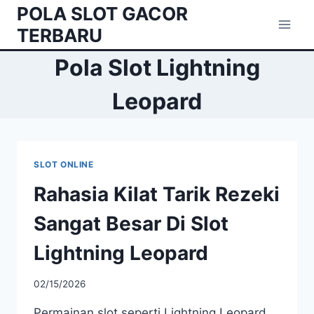
Skip
POLA SLOT GACOR
to
TERBARU
content
Pola Slot Lightning
Leopard
SLOT ONLINE
Rahasia Kilat Tarik Rezeki
Sangat Besar Di Slot
Lightning Leopard
02/15/2026
Permainan slot seperti Lightning Leopard