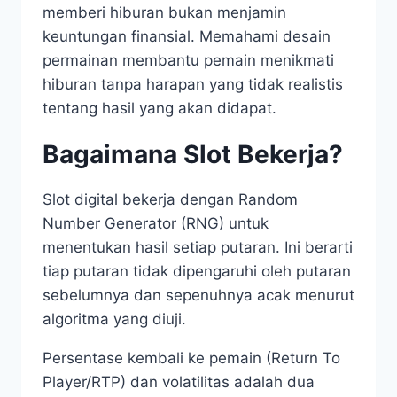
memberi hiburan bukan menjamin
keuntungan finansial. Memahami desain
permainan membantu pemain menikmati
hiburan tanpa harapan yang tidak realistis
tentang hasil yang akan didapat.
Bagaimana Slot Bekerja?
Slot digital bekerja dengan Random
Number Generator (RNG) untuk
menentukan hasil setiap putaran. Ini berarti
tiap putaran tidak dipengaruhi oleh putaran
sebelumnya dan sepenuhnya acak menurut
algoritma yang diuji.
Persentase kembali ke pemain (Return To
Player/RTP) dan volatilitas adalah dua