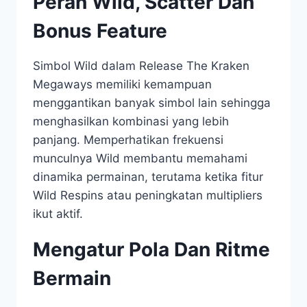
Peran Wild, Scatter Dan
Bonus Feature
Simbol Wild dalam Release The Kraken
Megaways memiliki kemampuan
menggantikan banyak simbol lain sehingga
menghasilkan kombinasi yang lebih
panjang. Memperhatikan frekuensi
munculnya Wild membantu memahami
dinamika permainan, terutama ketika fitur
Wild Respins atau peningkatan multipliers
ikut aktif.
Mengatur Pola Dan Ritme
Bermain