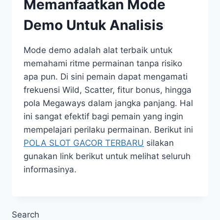
Memanfaatkan Mode
Demo Untuk Analisis
Mode demo adalah alat terbaik untuk
memahami ritme permainan tanpa risiko
apa pun. Di sini pemain dapat mengamati
frekuensi Wild, Scatter, fitur bonus, hingga
pola Megaways dalam jangka panjang. Hal
ini sangat efektif bagi pemain yang ingin
mempelajari perilaku permainan. Berikut ini
POLA SLOT GACOR TERBARU
silakan
gunakan link berikut untuk melihat seluruh
informasinya.
Search