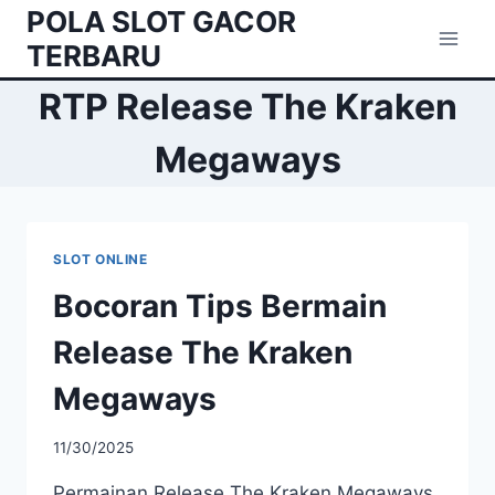
Skip
POLA SLOT GACOR
to
TERBARU
content
RTP Release The Kraken
Megaways
SLOT ONLINE
Bocoran Tips Bermain
Release The Kraken
Megaways
11/30/2025
Permainan Release The Kraken Megaways