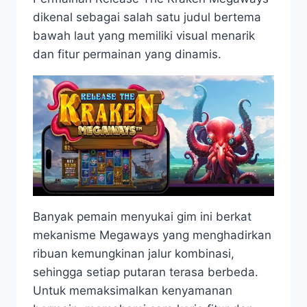
dikenal sebagai salah satu judul bertema
bawah laut yang memiliki visual menarik
dan fitur permainan yang dinamis.
Banyak pemain menyukai gim ini berkat
mekanisme Megaways yang menghadirkan
ribuan kemungkinan jalur kombinasi,
sehingga setiap putaran terasa berbeda.
Untuk memaksimalkan kenyamanan