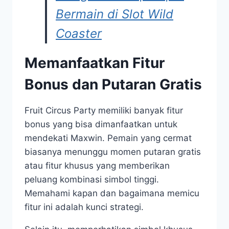
Bermain di Slot Wild
Coaster
Memanfaatkan Fitur
Bonus dan Putaran Gratis
Fruit Circus Party memiliki banyak fitur
bonus yang bisa dimanfaatkan untuk
mendekati Maxwin. Pemain yang cermat
biasanya menunggu momen putaran gratis
atau fitur khusus yang memberikan
peluang kombinasi simbol tinggi.
Memahami kapan dan bagaimana memicu
fitur ini adalah kunci strategi.