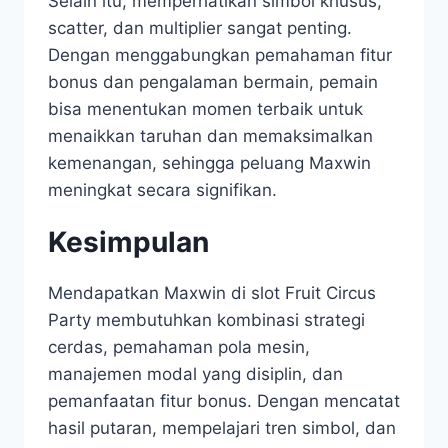
Selain itu, memperhatikan simbol khusus,
scatter, dan multiplier sangat penting.
Dengan menggabungkan pemahaman fitur
bonus dan pengalaman bermain, pemain
bisa menentukan momen terbaik untuk
menaikkan taruhan dan memaksimalkan
kemenangan, sehingga peluang Maxwin
meningkat secara signifikan.
Kesimpulan
Mendapatkan Maxwin di slot Fruit Circus
Party membutuhkan kombinasi strategi
cerdas, pemahaman pola mesin,
manajemen modal yang disiplin, dan
pemanfaatan fitur bonus. Dengan mencatat
hasil putaran, mempelajari tren simbol, dan