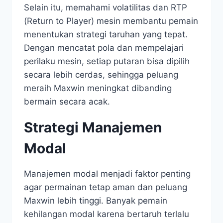
Selain itu, memahami volatilitas dan RTP
(Return to Player) mesin membantu pemain
menentukan strategi taruhan yang tepat.
Dengan mencatat pola dan mempelajari
perilaku mesin, setiap putaran bisa dipilih
secara lebih cerdas, sehingga peluang
meraih Maxwin meningkat dibanding
bermain secara acak.
Strategi Manajemen
Modal
Manajemen modal menjadi faktor penting
agar permainan tetap aman dan peluang
Maxwin lebih tinggi. Banyak pemain
kehilangan modal karena bertaruh terlalu