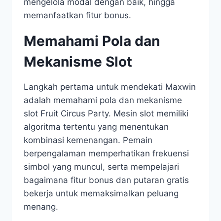
mengelola modal dengan baik, hingga
memanfaatkan fitur bonus.
Memahami Pola dan
Mekanisme Slot
Langkah pertama untuk mendekati Maxwin
adalah memahami pola dan mekanisme
slot Fruit Circus Party. Mesin slot memiliki
algoritma tertentu yang menentukan
kombinasi kemenangan. Pemain
berpengalaman memperhatikan frekuensi
simbol yang muncul, serta mempelajari
bagaimana fitur bonus dan putaran gratis
bekerja untuk memaksimalkan peluang
menang.