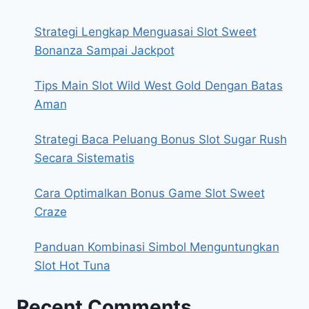
Strategi Lengkap Menguasai Slot Sweet
Bonanza Sampai Jackpot
Tips Main Slot Wild West Gold Dengan Batas
Aman
Strategi Baca Peluang Bonus Slot Sugar Rush
Secara Sistematis
Cara Optimalkan Bonus Game Slot Sweet
Craze
Panduan Kombinasi Simbol Menguntungkan
Slot Hot Tuna
Recent Comments