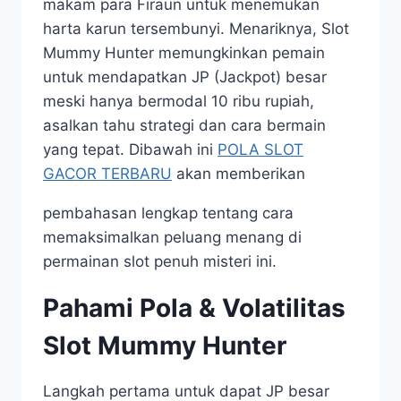
makam para Firaun untuk menemukan
harta karun tersembunyi. Menariknya, Slot
Mummy Hunter memungkinkan pemain
untuk mendapatkan JP (Jackpot) besar
meski hanya bermodal 10 ribu rupiah,
asalkan tahu strategi dan cara bermain
yang tepat. Dibawah ini
POLA SLOT
GACOR TERBARU
akan memberikan
pembahasan lengkap tentang cara
memaksimalkan peluang menang di
permainan slot penuh misteri ini.
Pahami Pola & Volatilitas
Slot Mummy Hunter
Langkah pertama untuk dapat JP besar