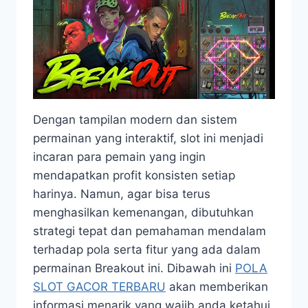
Dengan tampilan modern dan sistem
permainan yang interaktif, slot ini menjadi
incaran para pemain yang ingin
mendapatkan profit konsisten setiap
harinya. Namun, agar bisa terus
menghasilkan kemenangan, dibutuhkan
strategi tepat dan pemahaman mendalam
terhadap pola serta fitur yang ada dalam
permainan Breakout ini. Dibawah ini
POLA
SLOT GACOR TERBARU
akan memberikan
informasi menarik yang wajib anda ketahui.