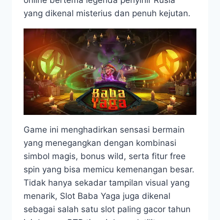
online bertema legenda penyihir Rusia
yang dikenal misterius dan penuh kejutan.
Game ini menghadirkan sensasi bermain
yang menegangkan dengan kombinasi
simbol magis, bonus wild, serta fitur free
spin yang bisa memicu kemenangan besar.
Tidak hanya sekadar tampilan visual yang
menarik, Slot Baba Yaga juga dikenal
sebagai salah satu slot paling gacor tahun