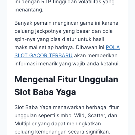
ini dengan RTP tinggi dan volatilitas yang
menantang.
Banyak pemain mengincar game ini karena
peluang jackpotnya yang besar dan pola
spin-nya yang bisa diatur untuk hasil
maksimal setiap harinya. Dibawah ini
POLA
SLOT GACOR TERBARU
akan memberikan
informasi menarik yang wajib anda ketahui.
Mengenal Fitur Unggulan
Slot Baba Yaga
Slot Baba Yaga menawarkan berbagai fitur
unggulan seperti simbol Wild, Scatter, dan
Multiplier yang dapat meningkatkan
peluang kemenangan secara signifikan.