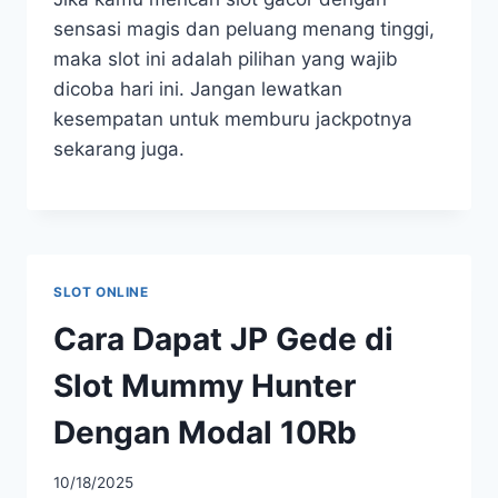
sensasi magis dan peluang menang tinggi,
maka slot ini adalah pilihan yang wajib
dicoba hari ini. Jangan lewatkan
kesempatan untuk memburu jackpotnya
sekarang juga.
SLOT ONLINE
Cara Dapat JP Gede di
Slot Mummy Hunter
Dengan Modal 10Rb
10/18/2025