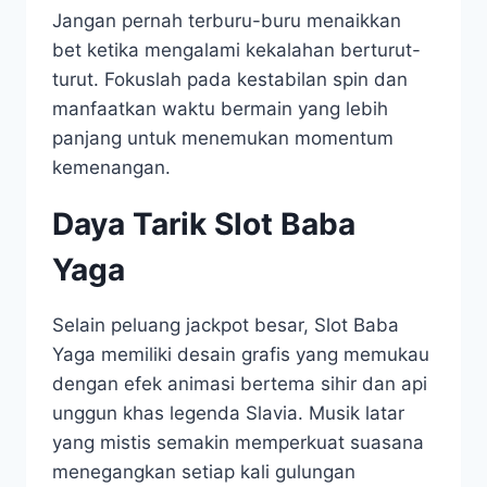
Jangan pernah terburu-buru menaikkan
bet ketika mengalami kekalahan berturut-
turut. Fokuslah pada kestabilan spin dan
manfaatkan waktu bermain yang lebih
panjang untuk menemukan momentum
kemenangan.
Daya Tarik Slot Baba
Yaga
Selain peluang jackpot besar, Slot Baba
Yaga memiliki desain grafis yang memukau
dengan efek animasi bertema sihir dan api
unggun khas legenda Slavia. Musik latar
yang mistis semakin memperkuat suasana
menegangkan setiap kali gulungan