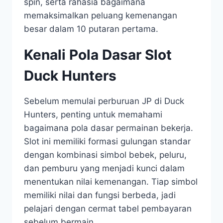
spin, serta rahasia bagaimana
memaksimalkan peluang kemenangan
besar dalam 10 putaran pertama.
Kenali Pola Dasar Slot
Duck Hunters
Sebelum memulai perburuan JP di Duck
Hunters, penting untuk memahami
bagaimana pola dasar permainan bekerja.
Slot ini memiliki formasi gulungan standar
dengan kombinasi simbol bebek, peluru,
dan pemburu yang menjadi kunci dalam
menentukan nilai kemenangan. Tiap simbol
memiliki nilai dan fungsi berbeda, jadi
pelajari dengan cermat tabel pembayaran
sebelum bermain.