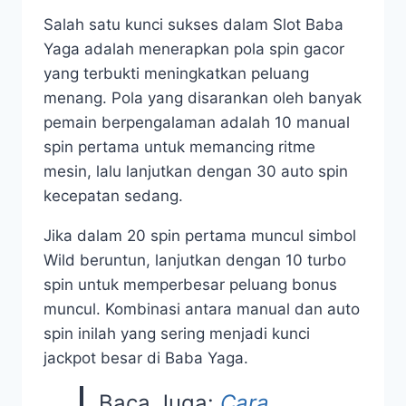
Salah satu kunci sukses dalam Slot Baba
Yaga adalah menerapkan pola spin gacor
yang terbukti meningkatkan peluang
menang. Pola yang disarankan oleh banyak
pemain berpengalaman adalah 10 manual
spin pertama untuk memancing ritme
mesin, lalu lanjutkan dengan 30 auto spin
kecepatan sedang.
Jika dalam 20 spin pertama muncul simbol
Wild beruntun, lanjutkan dengan 10 turbo
spin untuk memperbesar peluang bonus
muncul. Kombinasi antara manual dan auto
spin inilah yang sering menjadi kunci
jackpot besar di Baba Yaga.
Baca Juga:
Cara