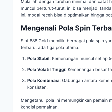
Mulailah dengan taruhan minimal dan catat ha
muncul berturut-turut, ini bisa menjadi tand
ini, modal receh bisa dioptimalkan hingga p
Mengenali Pola Spin Terba
Slot 888 Gold memiliki berbagai pola spin y
terbaru, ada tiga pola utama:
Pola Stabil
: Kemenangan muncul setiap 5-
Pola Volatil Tinggi
: Kemenangan besar tap
Pola Kombinasi
: Gabungan antara kemen
konsisten.
Mengetahui pola ini memungkinkan pemain m
kondisi permainan.