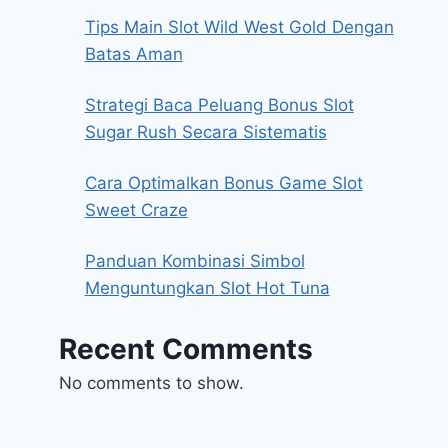
Tips Main Slot Wild West Gold Dengan
Batas Aman
Strategi Baca Peluang Bonus Slot
Sugar Rush Secara Sistematis
Cara Optimalkan Bonus Game Slot
Sweet Craze
Panduan Kombinasi Simbol
Menguntungkan Slot Hot Tuna
Recent Comments
No comments to show.