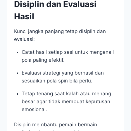
Disiplin dan Evaluasi
Hasil
Kunci jangka panjang tetap disiplin dan
evaluasi:
Catat hasil setiap sesi untuk mengenali
pola paling efektif.
Evaluasi strategi yang berhasil dan
sesuaikan pola spin bila perlu.
Tetap tenang saat kalah atau menang
besar agar tidak membuat keputusan
emosional.
Disiplin membantu pemain bermain