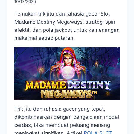
10/17/2025
Temukan trik jitu dan rahasia gacor Slot
Madame Destiny Megaways, strategi spin
efektif, dan pola jackpot untuk kemenangan
maksimal setiap putaran.
Trik jitu dan rahasia gacor yang tepat,
dikombinasikan dengan pengelolaan modal
cerdas, bisa membuat peluang menang
meningkat signifikan. Artikel
POLA SLOT