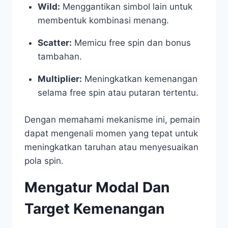
Wild:
Menggantikan simbol lain untuk
membentuk kombinasi menang.
Scatter:
Memicu free spin dan bonus
tambahan.
Multiplier:
Meningkatkan kemenangan
selama free spin atau putaran tertentu.
Dengan memahami mekanisme ini, pemain
dapat mengenali momen yang tepat untuk
meningkatkan taruhan atau menyesuaikan
pola spin.
Mengatur Modal Dan
Target Kemenangan