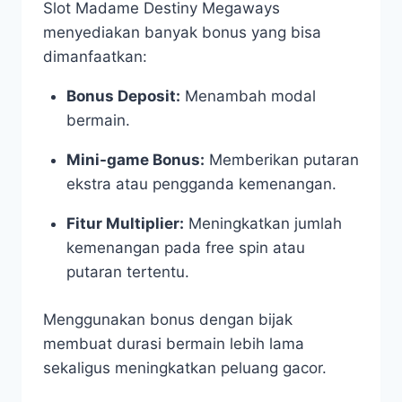
Slot Madame Destiny Megaways
menyediakan banyak bonus yang bisa
dimanfaatkan:
Bonus Deposit:
Menambah modal
bermain.
Mini-game Bonus:
Memberikan putaran
ekstra atau pengganda kemenangan.
Fitur Multiplier:
Meningkatkan jumlah
kemenangan pada free spin atau
putaran tertentu.
Menggunakan bonus dengan bijak
membuat durasi bermain lebih lama
sekaligus meningkatkan peluang gacor.