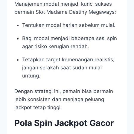
Manajemen modal menjadi kunci sukses
bermain Slot Madame Destiny Megaways:
Tentukan modal harian sebelum mulai.
Bagi modal menjadi beberapa sesi spin
agar risiko kerugian rendah.
Tetapkan target kemenangan realistis,
jangan serakah saat sudah mulai
untung.
Dengan strategi ini, pemain bisa bermain
lebih konsisten dan menjaga peluang
jackpot tetap tinggi.
Pola Spin Jackpot Gacor