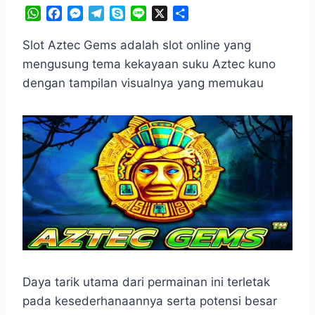
W
F
M
T
S
L
X
S
h
a
e
e
k
i
h
a
c
s
l
y
n
a
Slot Aztec Gems adalah slot online yang
t
e
s
e
p
e
r
mengusung tema kekayaan suku Aztec kuno
s
b
e
g
e
e
dengan tampilan visualnya yang memukau
A
o
n
r
p
o
g
a
p
k
e
m
r
Daya tarik utama dari permainan ini terletak
pada kesederhanaannya serta potensi besar