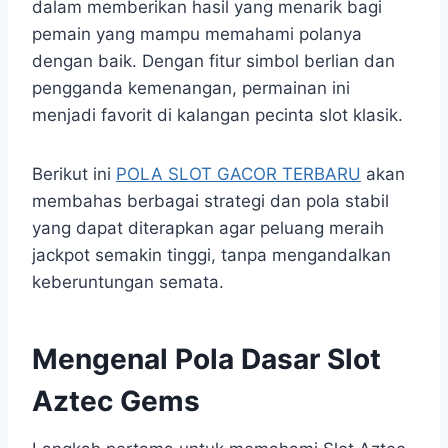
dalam memberikan hasil yang menarik bagi
pemain yang mampu memahami polanya
dengan baik. Dengan fitur simbol berlian dan
pengganda kemenangan, permainan ini
menjadi favorit di kalangan pecinta slot klasik.
Berikut ini
POLA SLOT GACOR TERBARU
akan
membahas berbagai strategi dan pola stabil
yang dapat diterapkan agar peluang meraih
jackpot semakin tinggi, tanpa mengandalkan
keberuntungan semata.
Mengenal Pola Dasar Slot
Aztec Gems