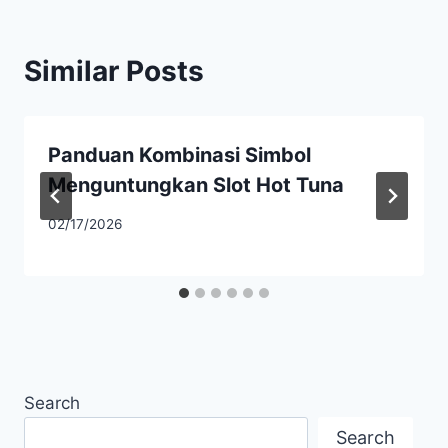
Similar Posts
Panduan Kombinasi Simbol
Menguntungkan Slot Hot Tuna
02/17/2026
Search
Search