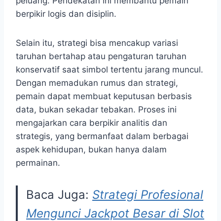
peluang. Pendekatan ini membantu pemain
berpikir logis dan disiplin.
Selain itu, strategi bisa mencakup variasi
taruhan bertahap atau pengaturan taruhan
konservatif saat simbol tertentu jarang muncul.
Dengan memadukan rumus dan strategi,
pemain dapat membuat keputusan berbasis
data, bukan sekadar tebakan. Proses ini
mengajarkan cara berpikir analitis dan
strategis, yang bermanfaat dalam berbagai
aspek kehidupan, bukan hanya dalam
permainan.
Baca Juga:
Strategi Profesional
Mengunci Jackpot Besar di Slot