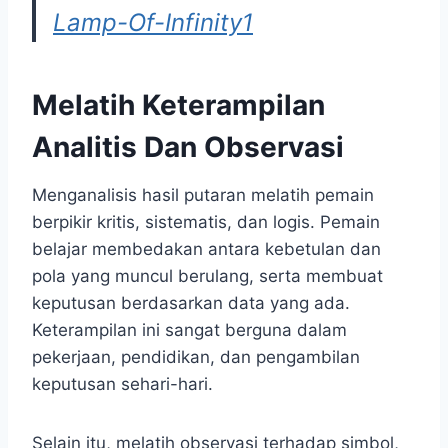
Lamp-Of-Infinity1
Melatih Keterampilan
Analitis Dan Observasi
Menganalisis hasil putaran melatih pemain
berpikir kritis, sistematis, dan logis. Pemain
belajar membedakan antara kebetulan dan
pola yang muncul berulang, serta membuat
keputusan berdasarkan data yang ada.
Keterampilan ini sangat berguna dalam
pekerjaan, pendidikan, dan pengambilan
keputusan sehari-hari.
Selain itu, melatih observasi terhadap simbol,