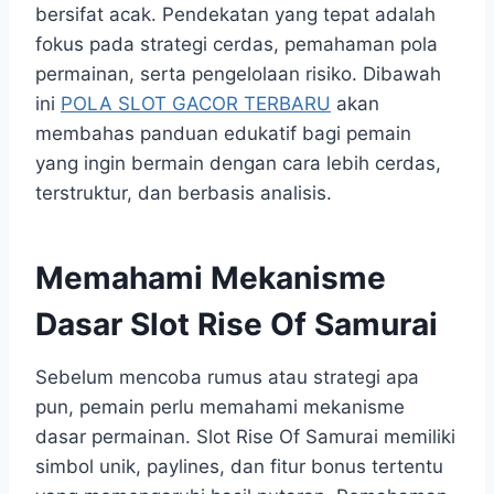
bersifat acak. Pendekatan yang tepat adalah
fokus pada strategi cerdas, pemahaman pola
permainan, serta pengelolaan risiko. Dibawah
ini
POLA SLOT GACOR TERBARU
akan
membahas panduan edukatif bagi pemain
yang ingin bermain dengan cara lebih cerdas,
terstruktur, dan berbasis analisis.
Memahami Mekanisme
Dasar Slot Rise Of Samurai
Sebelum mencoba rumus atau strategi apa
pun, pemain perlu memahami mekanisme
dasar permainan. Slot Rise Of Samurai memiliki
simbol unik, paylines, dan fitur bonus tertentu