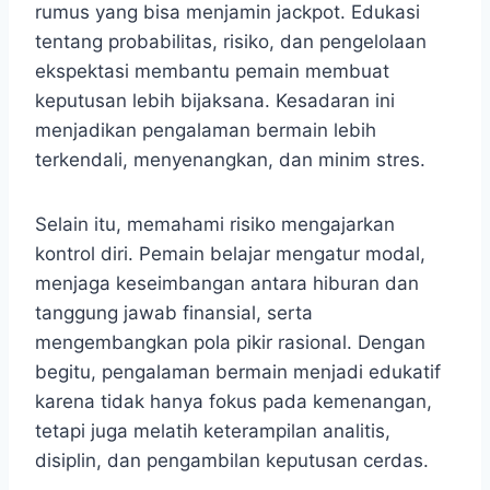
rumus yang bisa menjamin jackpot. Edukasi
tentang probabilitas, risiko, dan pengelolaan
ekspektasi membantu pemain membuat
keputusan lebih bijaksana. Kesadaran ini
menjadikan pengalaman bermain lebih
terkendali, menyenangkan, dan minim stres.
Selain itu, memahami risiko mengajarkan
kontrol diri. Pemain belajar mengatur modal,
menjaga keseimbangan antara hiburan dan
tanggung jawab finansial, serta
mengembangkan pola pikir rasional. Dengan
begitu, pengalaman bermain menjadi edukatif
karena tidak hanya fokus pada kemenangan,
tetapi juga melatih keterampilan analitis,
disiplin, dan pengambilan keputusan cerdas.