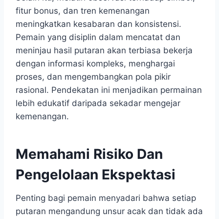
fitur bonus, dan tren kemenangan
meningkatkan kesabaran dan konsistensi.
Pemain yang disiplin dalam mencatat dan
meninjau hasil putaran akan terbiasa bekerja
dengan informasi kompleks, menghargai
proses, dan mengembangkan pola pikir
rasional. Pendekatan ini menjadikan permainan
lebih edukatif daripada sekadar mengejar
kemenangan.
Memahami Risiko Dan
Pengelolaan Ekspektasi
Penting bagi pemain menyadari bahwa setiap
putaran mengandung unsur acak dan tidak ada