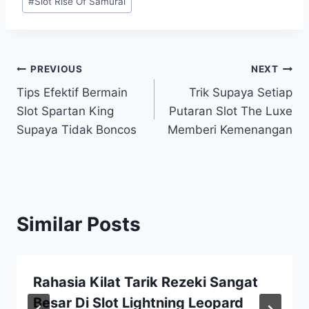
#
Slot Rise Of Samurai
Post
PREVIOUS
NEXT
Tips Efektif Bermain
Trik Supaya Setiap
navigation
Slot Spartan King
Putaran Slot The Luxe
Supaya Tidak Boncos
Memberi Kemenangan
Similar Posts
Rahasia Kilat Tarik Rezeki Sangat
Besar Di Slot Lightning Leopard