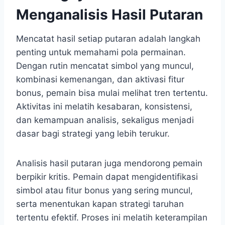
Menganalisis Hasil Putaran
Mencatat hasil setiap putaran adalah langkah
penting untuk memahami pola permainan.
Dengan rutin mencatat simbol yang muncul,
kombinasi kemenangan, dan aktivasi fitur
bonus, pemain bisa mulai melihat tren tertentu.
Aktivitas ini melatih kesabaran, konsistensi,
dan kemampuan analisis, sekaligus menjadi
dasar bagi strategi yang lebih terukur.
Analisis hasil putaran juga mendorong pemain
berpikir kritis. Pemain dapat mengidentifikasi
simbol atau fitur bonus yang sering muncul,
serta menentukan kapan strategi taruhan
tertentu efektif. Proses ini melatih keterampilan