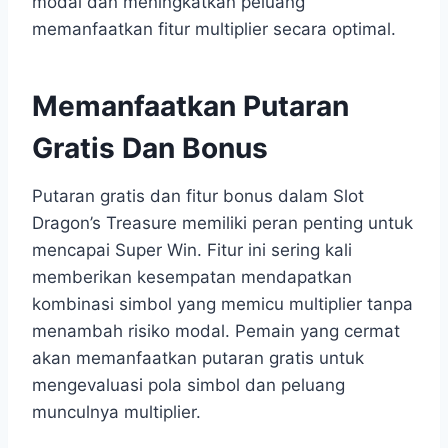
modal dan meningkatkan peluang
memanfaatkan fitur multiplier secara optimal.
Memanfaatkan Putaran
Gratis Dan Bonus
Putaran gratis dan fitur bonus dalam Slot
Dragon’s Treasure memiliki peran penting untuk
mencapai Super Win. Fitur ini sering kali
memberikan kesempatan mendapatkan
kombinasi simbol yang memicu multiplier tanpa
menambah risiko modal. Pemain yang cermat
akan memanfaatkan putaran gratis untuk
mengevaluasi pola simbol dan peluang
munculnya multiplier.