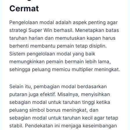
Cermat
Pengelolaan modal adalah aspek penting agar
strategi Super Win berhasil. Menetapkan batas
taruhan harian dan memutuskan kapan harus
berhenti membantu pemain tetap disiplin.
Sistem pengelolaan modal yang baik
memungkinkan pemain bermain lebih lama,
sehingga peluang memicu multiplier meningkat.
Selain itu, pembagian modal berdasarkan
putaran juga efektif. Misalnya, menyisihkan
sebagian modal untuk taruhan tinggi ketika
peluang simbol bonus meningkat, dan
sebagian modal untuk taruhan kecil agar tetap
stabil. Pendekatan ini menjaga keseimbangan