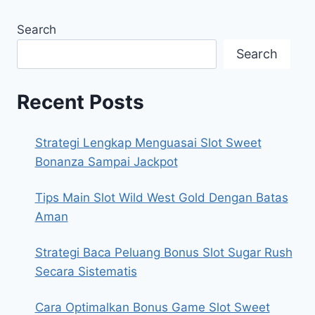
Search
Search
Recent Posts
Strategi Lengkap Menguasai Slot Sweet
Bonanza Sampai Jackpot
Tips Main Slot Wild West Gold Dengan Batas
Aman
Strategi Baca Peluang Bonus Slot Sugar Rush
Secara Sistematis
Cara Optimalkan Bonus Game Slot Sweet