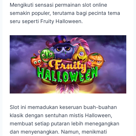
a
c
s
l
y
n
a
Mengikuti sensasi permainan slot online
t
e
s
e
p
e
r
semakin populer, terutama bagi pecinta tema
s
b
e
g
e
e
seru seperti Fruity Halloween.
A
o
n
r
p
o
g
a
p
k
e
m
r
Slot ini memadukan keseruan buah-buahan
klasik dengan sentuhan mistis Halloween,
membuat setiap putaran lebih menegangkan
dan menyenangkan. Namun, menikmati