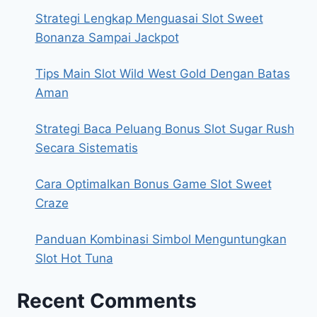
Strategi Lengkap Menguasai Slot Sweet
Bonanza Sampai Jackpot
Tips Main Slot Wild West Gold Dengan Batas
Aman
Strategi Baca Peluang Bonus Slot Sugar Rush
Secara Sistematis
Cara Optimalkan Bonus Game Slot Sweet
Craze
Panduan Kombinasi Simbol Menguntungkan
Slot Hot Tuna
Recent Comments