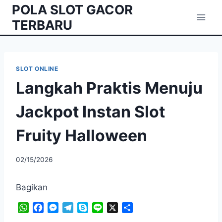
Skip
POLA SLOT GACOR
to
TERBARU
content
SLOT ONLINE
Langkah Praktis Menuju
Jackpot Instan Slot
Fruity Halloween
02/15/2026
Bagikan
W
F
M
T
S
L
X
S
h
a
e
e
k
i
h