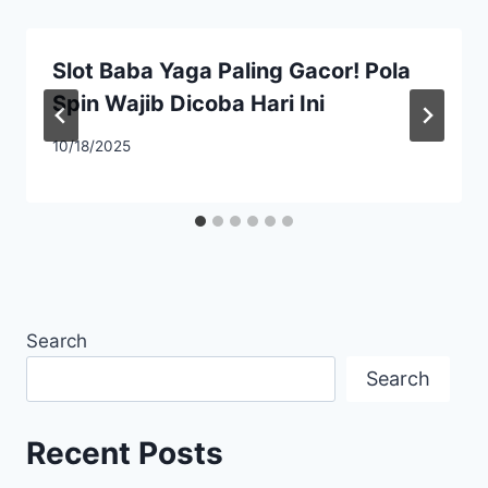
Slot Baba Yaga Paling Gacor! Pola
Spin Wajib Dicoba Hari Ini
10/18/2025
Search
Search
Recent Posts