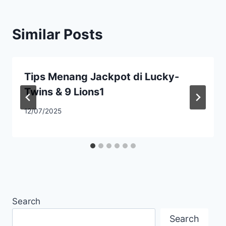
Similar Posts
Tips Menang Jackpot di Lucky-
Twins & 9 Lions1
12/07/2025
Search
Search