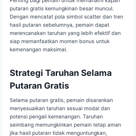
Penting bagi pemain untuk memahami kapan
putaran gratis kemungkinan besar muncul.
Dengan mencatat pola simbol scatter dan tren
hasil putaran sebelumnya, pemain dapat
merencanakan taruhan yang lebih efektif dan
siap memanfaatkan momen bonus untuk
kemenangan maksimal.
Strategi Taruhan Selama
Putaran Gratis
Selama putaran gratis, pemain disarankan
menyesuaikan taruhan sesuai modal dan
potensi pengali kemenangan. Taruhan
seimbang memungkinkan pemain tetap aman
jika hasil putaran tidak menguntungkan,