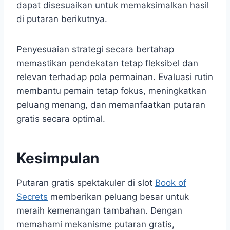
dapat disesuaikan untuk memaksimalkan hasil
di putaran berikutnya.
Penyesuaian strategi secara bertahap
memastikan pendekatan tetap fleksibel dan
relevan terhadap pola permainan. Evaluasi rutin
membantu pemain tetap fokus, meningkatkan
peluang menang, dan memanfaatkan putaran
gratis secara optimal.
Kesimpulan
Putaran gratis spektakuler di slot
Book of
Secrets
memberikan peluang besar untuk
meraih kemenangan tambahan. Dengan
memahami mekanisme putaran gratis,