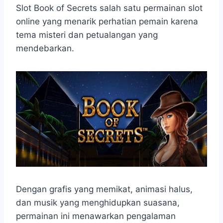
a
c
s
l
y
n
a
Slot Book of Secrets salah satu permainan slot
t
e
s
e
p
e
r
online yang menarik perhatian pemain karena
s
b
e
g
e
e
tema misteri dan petualangan yang
A
o
n
r
mendebarkan.
p
o
g
a
p
k
e
m
r
Dengan grafis yang memikat, animasi halus,
dan musik yang menghidupkan suasana,
permainan ini menawarkan pengalaman