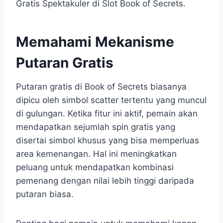
Gratis Spektakuler di Slot Book of Secrets.
Memahami Mekanisme
Putaran Gratis
Putaran gratis di Book of Secrets biasanya
dipicu oleh simbol scatter tertentu yang muncul
di gulungan. Ketika fitur ini aktif, pemain akan
mendapatkan sejumlah spin gratis yang
disertai simbol khusus yang bisa memperluas
area kemenangan. Hal ini meningkatkan
peluang untuk mendapatkan kombinasi
pemenang dengan nilai lebih tinggi daripada
putaran biasa.