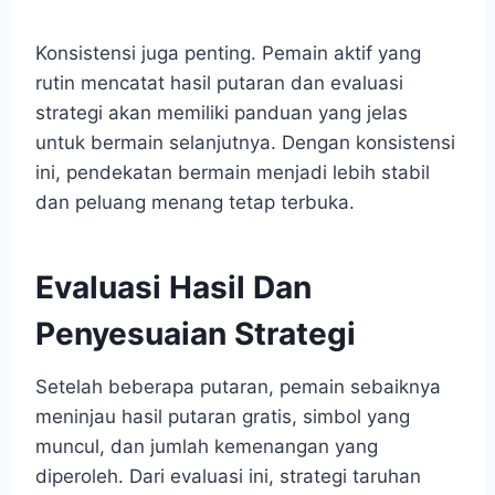
Konsistensi juga penting. Pemain aktif yang
rutin mencatat hasil putaran dan evaluasi
strategi akan memiliki panduan yang jelas
untuk bermain selanjutnya. Dengan konsistensi
ini, pendekatan bermain menjadi lebih stabil
dan peluang menang tetap terbuka.
Evaluasi Hasil Dan
Penyesuaian Strategi
Setelah beberapa putaran, pemain sebaiknya
meninjau hasil putaran gratis, simbol yang
muncul, dan jumlah kemenangan yang
diperoleh. Dari evaluasi ini, strategi taruhan