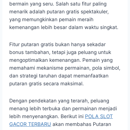
bermain yang seru. Salah satu fitur paling
menarik adalah putaran gratis spektakuler,
yang memungkinkan pemain meraih
kemenangan lebih besar dalam waktu singkat.
Fitur putaran gratis bukan hanya sekadar
bonus tambahan, tetapi juga peluang untuk
mengoptimalkan kemenangan. Pemain yang
memahami mekanisme permainan, pola simbol,
dan strategi taruhan dapat memanfaatkan
putaran gratis secara maksimal.
Dengan pendekatan yang terarah, peluang
menang lebih terbuka dan permainan menjadi
lebih menyenangkan. Berikut ini
POLA SLOT
GACOR TERBARU
akan membahas Putaran