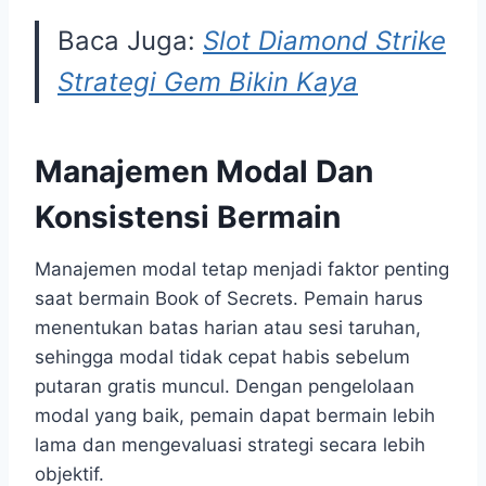
Baca Juga:
Slot Diamond Strike
Strategi Gem Bikin Kaya
Manajemen Modal Dan
Konsistensi Bermain
Manajemen modal tetap menjadi faktor penting
saat bermain Book of Secrets. Pemain harus
menentukan batas harian atau sesi taruhan,
sehingga modal tidak cepat habis sebelum
putaran gratis muncul. Dengan pengelolaan
modal yang baik, pemain dapat bermain lebih
lama dan mengevaluasi strategi secara lebih
objektif.