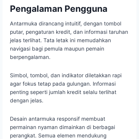
Pengalaman Pengguna
Antarmuka dirancang intuitif, dengan tombol
putar, pengaturan kredit, dan informasi taruhan
jelas terlihat. Tata letak ini memudahkan
navigasi bagi pemula maupun pemain
berpengalaman.
Simbol, tombol, dan indikator diletakkan rapi
agar fokus tetap pada gulungan. Informasi
penting seperti jumlah kredit selalu terlihat
dengan jelas.
Desain antarmuka responsif membuat
permainan nyaman dimainkan di berbagai
perangkat. Semua elemen mendukung