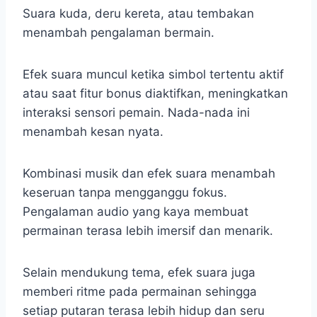
Suara kuda, deru kereta, atau tembakan
menambah pengalaman bermain.
Efek suara muncul ketika simbol tertentu aktif
atau saat fitur bonus diaktifkan, meningkatkan
interaksi sensori pemain. Nada-nada ini
menambah kesan nyata.
Kombinasi musik dan efek suara menambah
keseruan tanpa mengganggu fokus.
Pengalaman audio yang kaya membuat
permainan terasa lebih imersif dan menarik.
Selain mendukung tema, efek suara juga
memberi ritme pada permainan sehingga
setiap putaran terasa lebih hidup dan seru