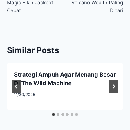
Magic Bikin Jackpot
Volcano Wealth Paling
Cepat
Dicari
Similar Posts
Strategi Ampuh Agar Menang Besar
Di The Wild Machine
11/30/2025