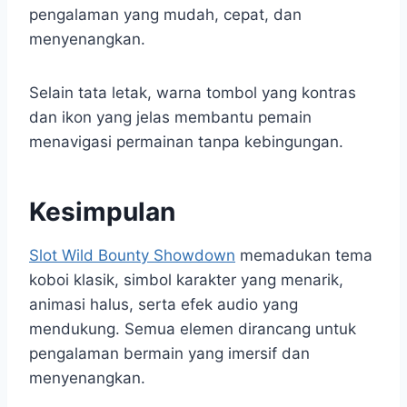
pengalaman yang mudah, cepat, dan
menyenangkan.
Selain tata letak, warna tombol yang kontras
dan ikon yang jelas membantu pemain
menavigasi permainan tanpa kebingungan.
Kesimpulan
Slot Wild Bounty Showdown
memadukan tema
koboi klasik, simbol karakter yang menarik,
animasi halus, serta efek audio yang
mendukung. Semua elemen dirancang untuk
pengalaman bermain yang imersif dan
menyenangkan.