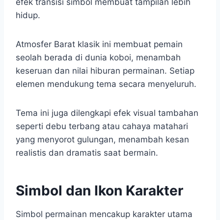
efek transisi simbol membuat tampilan lebih
hidup.
Atmosfer Barat klasik ini membuat pemain
seolah berada di dunia koboi, menambah
keseruan dan nilai hiburan permainan. Setiap
elemen mendukung tema secara menyeluruh.
Tema ini juga dilengkapi efek visual tambahan
seperti debu terbang atau cahaya matahari
yang menyorot gulungan, menambah kesan
realistis dan dramatis saat bermain.
Simbol dan Ikon Karakter
Simbol permainan mencakup karakter utama