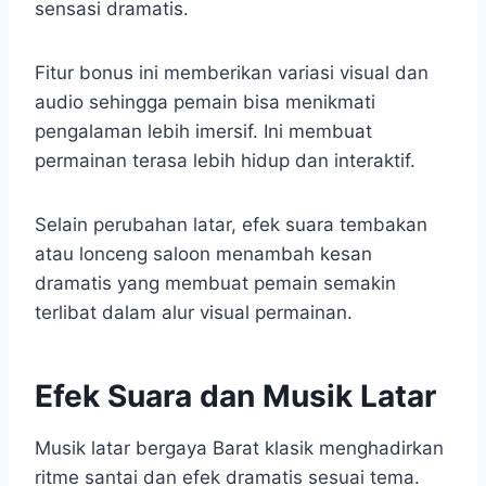
sensasi dramatis.
Fitur bonus ini memberikan variasi visual dan
audio sehingga pemain bisa menikmati
pengalaman lebih imersif. Ini membuat
permainan terasa lebih hidup dan interaktif.
Selain perubahan latar, efek suara tembakan
atau lonceng saloon menambah kesan
dramatis yang membuat pemain semakin
terlibat dalam alur visual permainan.
Efek Suara dan Musik Latar
Musik latar bergaya Barat klasik menghadirkan
ritme santai dan efek dramatis sesuai tema.