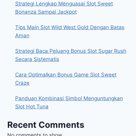
Strategi Lengkap Menguasai Slot Sweet
Bonanza Sampai Jackpot
Tips Main Slot Wild West Gold Dengan Batas
Aman
Strategi Baca Peluang Bonus Slot Sugar Rush
Secara Sistematis
Cara Optimalkan Bonus Game Slot Sweet
Craze
Panduan Kombinasi Simbol Menguntungkan
Slot Hot Tuna
Recent Comments
No comments to show.