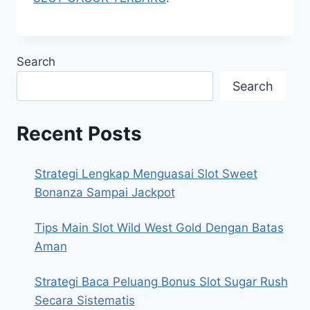
Search
Search
Recent Posts
Strategi Lengkap Menguasai Slot Sweet
Bonanza Sampai Jackpot
Tips Main Slot Wild West Gold Dengan Batas
Aman
Strategi Baca Peluang Bonus Slot Sugar Rush
Secara Sistematis