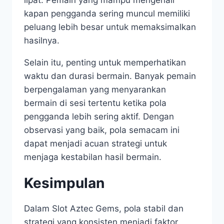
lipat. Pemain yang mampu mengenali
kapan pengganda sering muncul memiliki
peluang lebih besar untuk memaksimalkan
hasilnya.
Selain itu, penting untuk memperhatikan
waktu dan durasi bermain. Banyak pemain
berpengalaman yang menyarankan
bermain di sesi tertentu ketika pola
pengganda lebih sering aktif. Dengan
observasi yang baik, pola semacam ini
dapat menjadi acuan strategi untuk
menjaga kestabilan hasil bermain.
Kesimpulan
Dalam Slot Aztec Gems, pola stabil dan
strategi yang konsisten menjadi faktor