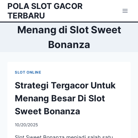
Skip
POLA SLOT GACOR
to
TERBARU
content
Menang di Slot Sweet
Bonanza
SLOT ONLINE
Strategi Tergacor Untuk
Menang Besar Di Slot
Sweet Bonanza
10/20/2025
Slot Sweet Bonanza menjadi salah satu