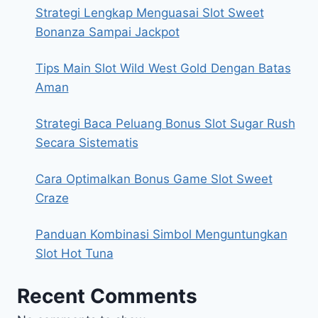
Strategi Lengkap Menguasai Slot Sweet
Bonanza Sampai Jackpot
Tips Main Slot Wild West Gold Dengan Batas
Aman
Strategi Baca Peluang Bonus Slot Sugar Rush
Secara Sistematis
Cara Optimalkan Bonus Game Slot Sweet
Craze
Panduan Kombinasi Simbol Menguntungkan
Slot Hot Tuna
Recent Comments