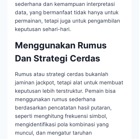
sederhana dan kemampuan interpretasi
data, yang bermanfaat tidak hanya untuk
permainan, tetapi juga untuk pengambilan
keputusan sehari-hari.
Menggunakan Rumus
Dan Strategi Cerdas
Rumus atau strategi cerdas bukanlah
jaminan jackpot, tetapi alat untuk membuat
keputusan lebih terstruktur. Pemain bisa
menggunakan rumus sederhana
berdasarkan pencatatan hasil putaran,
seperti menghitung frekuensi simbol,
mengidentifikasi pola kombinasi yang
muncul, dan mengatur taruhan