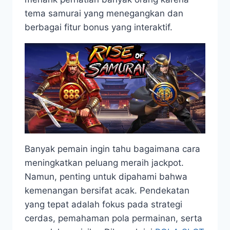
tema samurai yang menegangkan dan
berbagai fitur bonus yang interaktif.
Banyak pemain ingin tahu bagaimana cara
meningkatkan peluang meraih jackpot.
Namun, penting untuk dipahami bahwa
kemenangan bersifat acak. Pendekatan
yang tepat adalah fokus pada strategi
cerdas, pemahaman pola permainan, serta