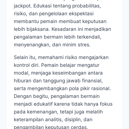
jackpot. Edukasi tentang probabilitas,
risiko, dan pengelolaan ekspektasi
membantu pemain membuat keputusan
lebih bijaksana. Kesadaran ini menjadikan
pengalaman bermain lebih terkendali,
menyenangkan, dan minim stres.
Selain itu, memahami risiko mengajarkan
kontrol diri. Pemain belajar mengatur
modal, menjaga keseimbangan antara
hiburan dan tanggung jawab finansial,
serta mengembangkan pola pikir rasional.
Dengan begitu, pengalaman bermain
menjadi edukatif karena tidak hanya fokus
pada kemenangan, tetapi juga melatih
keterampilan analitis, disiplin, dan
pengambilan keputusan cerdas.