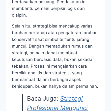
berdasarkan peluang. Pendekatan ini
membantu pemain berpikir logis dan
disiplin.
Selain itu, strategi bisa mencakup variasi
taruhan bertahap atau pengaturan taruhan
konservatif saat simbol tertentu jarang
muncul. Dengan memadukan rumus dan
strategi, pemain dapat membuat
keputusan berbasis data, bukan sekadar
tebakan. Proses ini mengajarkan cara
berpikir analitis dan strategis, yang
bermanfaat dalam berbagai aspek
kehidupan, bukan hanya dalam permainan.
Baca Juga:
Strategi
Profesional Mengunci