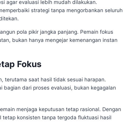
i agar evaluasi lebih mudah dilakukan.
emperbaiki strategi tanpa mengorbankan seluruh
ditekan.
ngun pola pikir jangka panjang. Pemain fokus
njutan, bukan hanya mengejar kemenangan instan
etap Fokus
 terutama saat hasil tidak sesuai harapan.
i bagian dari proses evaluasi, bukan kegagalan
emain menjaga keputusan tetap rasional. Dengan
 tetap konsisten tanpa tergoda fluktuasi hasil