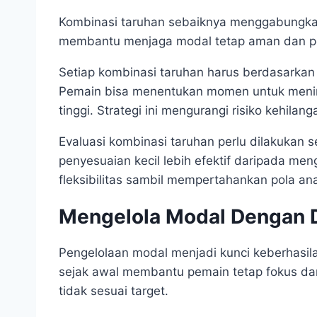
Kombinasi taruhan sebaiknya menggabungkan 
membantu menjaga modal tetap aman dan p
Setiap kombinasi taruhan harus berdasarkan 
Pemain bisa menentukan momen untuk menin
tinggi. Strategi ini mengurangi risiko kehila
Evaluasi kombinasi taruhan perlu dilakukan se
penyesuaian kecil lebih efektif daripada men
fleksibilitas sambil mempertahankan pola ana
Mengelola Modal Dengan D
Pengelolaan modal menjadi kunci keberhasil
sejak awal membantu pemain tetap fokus dan
tidak sesuai target.