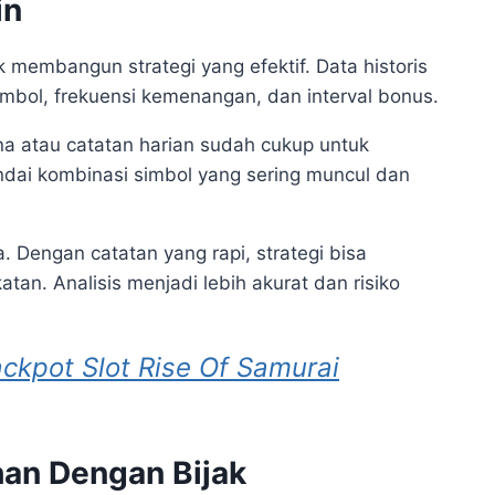
in
k membangun strategi yang efektif. Data historis
mbol, frekuensi kemenangan, dan interval bonus.
na atau catatan harian sudah cukup untuk
ai kombinasi simbol yang sering muncul dan
 Dengan catatan yang rapi, strategi bisa
an. Analisis menjadi lebih akurat dan risiko
ckpot Slot Rise Of Samurai
an Dengan Bijak