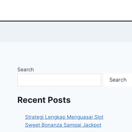
Search
Search
Recent Posts
Strategi Lengkap Menguasai Slot
Sweet Bonanza Sampai Jackpot