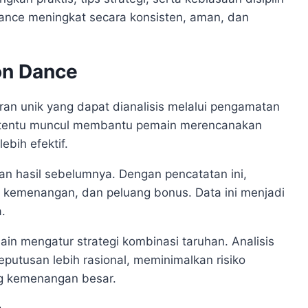
ance meningkat secara konsisten, aman, dan
on Dance
aran unik yang dapat dianalisis melalui pengamatan
rtentu muncul membantu pemain merencanakan
ebih efektif.
an hasil sebelumnya. Dengan pencatatan ini,
i kemenangan, dan peluang bonus. Data ini menjadi
.
 mengatur strategi kombinasi taruhan. Analisis
utusan lebih rasional, meminimalkan risiko
g kemenangan besar.