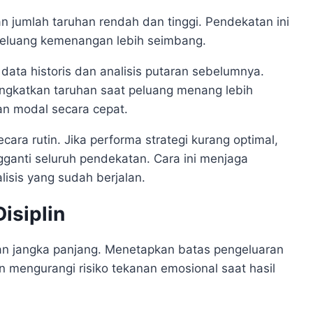
jumlah taruhan rendah dan tinggi. Pendekatan ini
eluang kemenangan lebih seimbang.
data historis dan analisis putaran sebelumnya.
gkatkan taruhan saat peluang menang lebih
ngan modal secara cepat.
cara rutin. Jika performa strategi kurang optimal,
gganti seluruh pendekatan. Cara ini menjaga
lisis yang sudah berjalan.
isiplin
an jangka panjang. Menetapkan batas pengeluaran
 mengurangi risiko tekanan emosional saat hasil