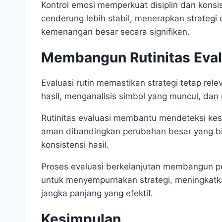
Kontrol emosi memperkuat disiplin dan kons
cenderung lebih stabil, menerapkan strategi
kemenangan besar secara signifikan.
Membangun Rutinitas Evalu
Evaluasi rutin memastikan strategi tetap rele
hasil, menganalisis simbol yang muncul, dan 
Rutinitas evaluasi membantu mendeteksi kesa
aman dibandingkan perubahan besar yang bi
konsistensi hasil.
Proses evaluasi berkelanjutan membangun pe
untuk menyempurnakan strategi, meningkatk
jangka panjang yang efektif.
Kesimpulan