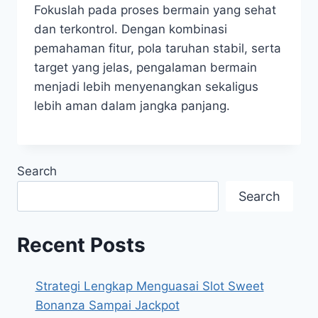
Fokuslah pada proses bermain yang sehat
dan terkontrol. Dengan kombinasi
pemahaman fitur, pola taruhan stabil, serta
target yang jelas, pengalaman bermain
menjadi lebih menyenangkan sekaligus
lebih aman dalam jangka panjang.
Search
Search
Recent Posts
Strategi Lengkap Menguasai Slot Sweet
Bonanza Sampai Jackpot