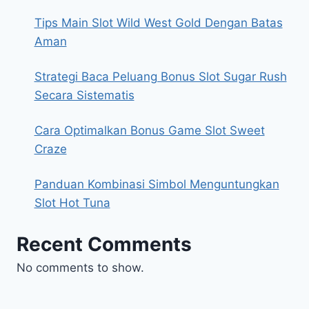
Tips Main Slot Wild West Gold Dengan Batas
Aman
Strategi Baca Peluang Bonus Slot Sugar Rush
Secara Sistematis
Cara Optimalkan Bonus Game Slot Sweet
Craze
Panduan Kombinasi Simbol Menguntungkan
Slot Hot Tuna
Recent Comments
No comments to show.