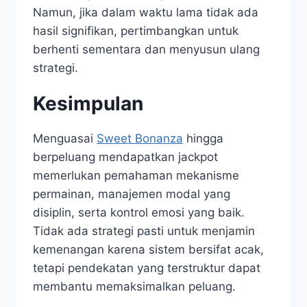
Namun, jika dalam waktu lama tidak ada
hasil signifikan, pertimbangkan untuk
berhenti sementara dan menyusun ulang
strategi.
Kesimpulan
Menguasai
Sweet Bonanza
hingga
berpeluang mendapatkan jackpot
memerlukan pemahaman mekanisme
permainan, manajemen modal yang
disiplin, serta kontrol emosi yang baik.
Tidak ada strategi pasti untuk menjamin
kemenangan karena sistem bersifat acak,
tetapi pendekatan yang terstruktur dapat
membantu memaksimalkan peluang.